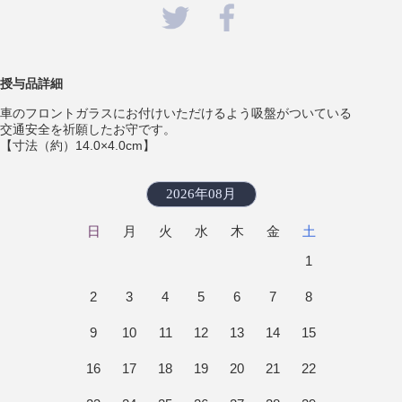
授与品詳細
車のフロントガラスにお付けいただけるよう吸盤がついている
交通安全を祈願したお守です。
【寸法（約）14.0×4.0cm】
2026年08月
日
月
火
水
木
金
土
1
2
3
4
5
6
7
8
9
10
11
12
13
14
15
16
17
18
19
20
21
22