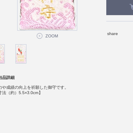
share
ZOOM
与品詳細
力や成績の向上を祈願した御守です。
法（約）5.5×3.0cm】