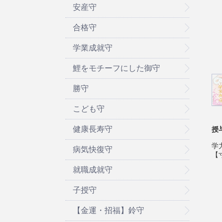
安産守
合格守
学業成就守
鯉をモチーフにした御守
勝守
こども守
健康長寿守
授
学
病気快復守
【寸
就職成就守
子授守
【金運・招福】鈴守