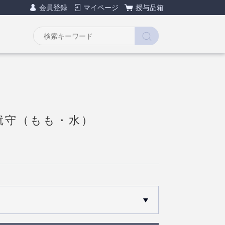
会員登録
マイページ
授与品箱
就守（もも・水）